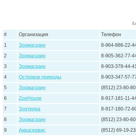
Е
#
Организация
Телефон
1
Зоомагазин
8-964-886-22-4
2
Зоомагазин
8-905-362-77-4
3
Зоомагазин
8-903-378-44-4
4
Островок природы
8-903-347-57-7
5
Зоомагазин
(8512) 23-80-80
6
ZooHouse
8-917-181-11-4
7
Зоотерра
8-917-180-72-6
8
Зоомагазин
(8512) 23-80-60
9
Аквасервис
(8512) 69-19-23