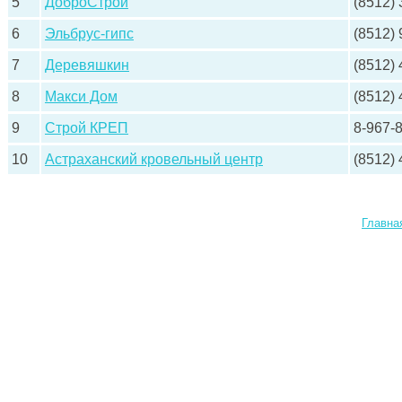
5
ДоброСтрой
(8512) 
6
Эльбрус-гипс
(8512) 
7
Деревяшкин
(8512) 
8
Макси Дом
(8512) 
9
Строй КРЕП
8-967-
10
Астраханский кровельный центр
(8512) 
Главна