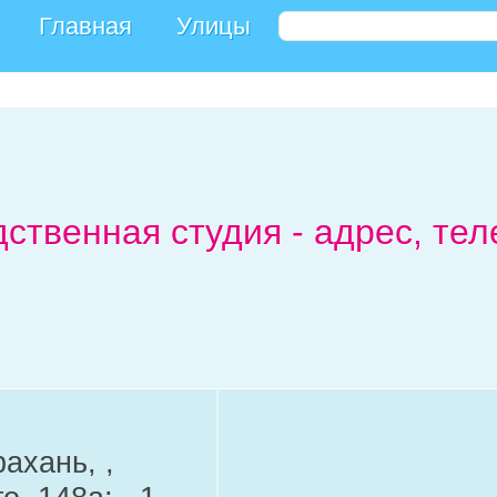
Главная
Улицы
дственная студия - адрес, те
ахань, ,