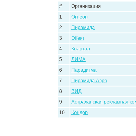
#
Организация
1
Огнеон
2
Пирамида
3
Эffект
4
Квартал
5
ЛИМА
6
Парадигма
7
Пирамида Аэро
8
ВИД
9
Астраханская рекламная ко
10
Кондор