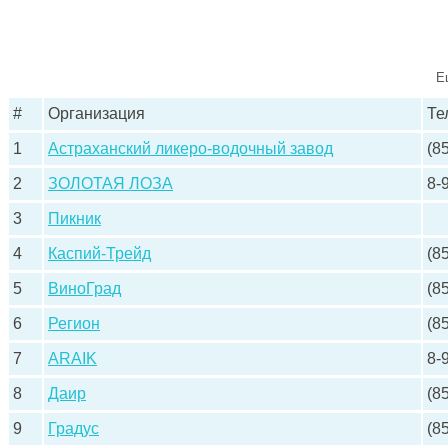
Е
#
Организация
Те
1
Астраханский ликеро-водочный завод
(8
2
ЗОЛОТАЯ ЛОЗА
8-
3
Пикник
4
Каспий-Трейд
(8
5
ВиноГрад
(8
6
Регион
(8
7
ARAIK
8-
8
Даир
(8
9
Градус
(8