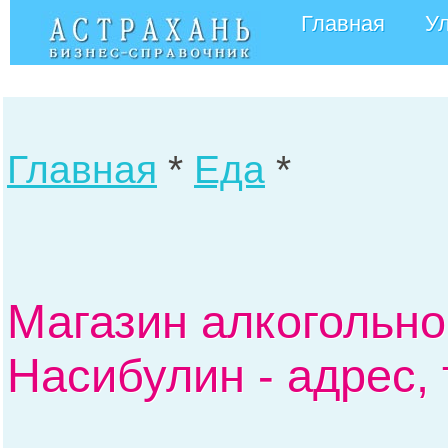
Главная
У
Главная
*
Еда
*
Магазин алкогольн
Насибулин - адрес,