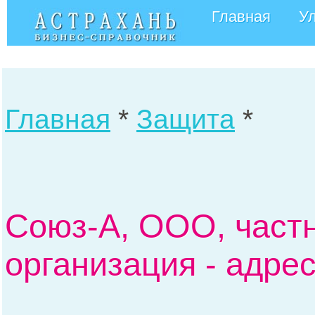
Главная
У
Главная
*
Защита
*
Союз-А, ООО, част
организация - адре