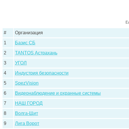
Е
#
Организация
1
Базис СБ
2
TANTOS Астрахань
3
УГОЛ
4
Индустрия безопасности
5
SpezVision
6
Видеонаблюдение и охранные системы
7
НАШ ГОРОД
8
Волга-Щит
9
Лига Ворот