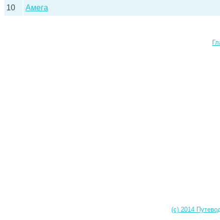
10
Амега
Гл
(c) 2014 Путево