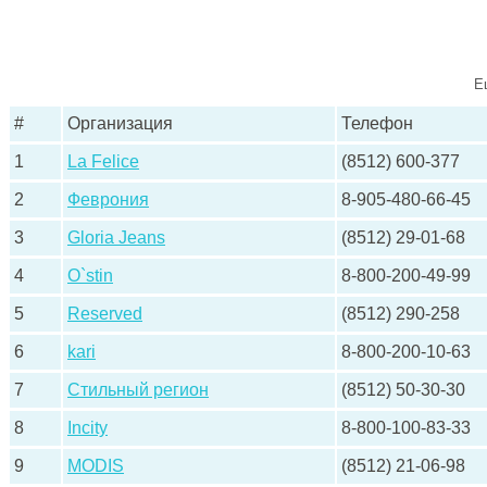
Е
#
Организация
Телефон
1
La Felice
(8512) 600-377
2
Феврония
8-905-480-66-45
3
Gloria Jeans
(8512) 29-01-68
4
O`stin
8-800-200-49-99
5
Reserved
(8512) 290-258
6
kari
8-800-200-10-63
7
Стильный регион
(8512) 50-30-30
8
Incity
8-800-100-83-33
9
MODIS
(8512) 21-06-98