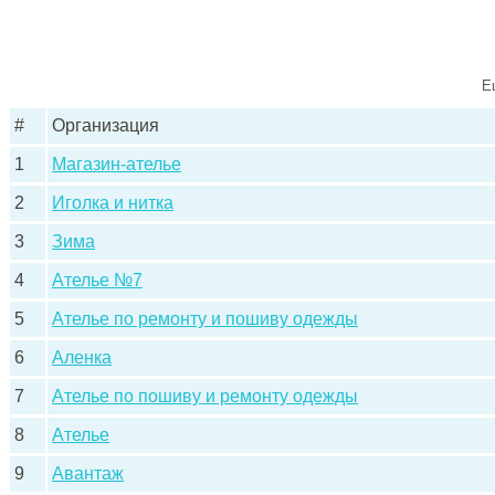
Е
#
Организация
1
Магазин-ателье
2
Иголка и нитка
3
Зима
4
Ателье №7
5
Ателье по ремонту и пошиву одежды
6
Аленка
7
Ателье по пошиву и ремонту одежды
8
Ателье
9
Авантаж