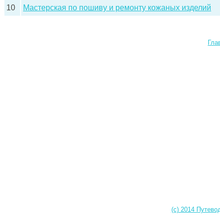
10
Мастерская по пошиву и ремонту кожаных изделий
Гла
(c) 2014 Путево