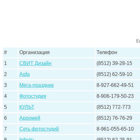
Е
#
Организация
Телефон
1
СВИТ Дизайн
(8512) 39-28-15
2
Agfa
(8512) 62-59-10
3
Мега-праздник
8-927-662-49-51
4
Фотостудия
8-906-179-50-23
5
КУЛЬТ
(8512) 772-773
6
Арромей
(8512) 76-76-29
7
Сеть фотостудий
8-961-055-65-10
8
Infinity
(8512) 62-25-91