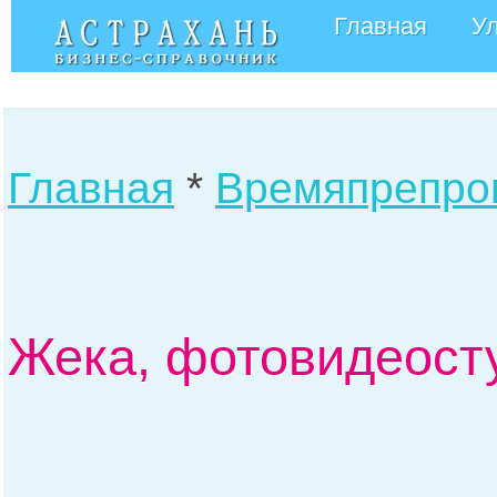
Главная
У
Главная
*
Времяпрепро
Жека, фотовидеосту