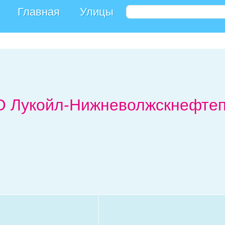
Главная
Улицы
 Лукойл-Нижневолжскнефтепр