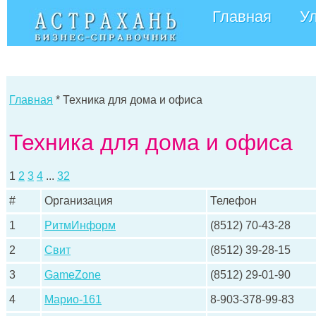
Главная
У
Главная
* Техника для дома и офиса
Техника для дома и офиса
1
2
3
4
...
32
#
Организация
Телефон
1
РитмИнформ
(8512) 70-43-28
2
Свит
(8512) 39-28-15
3
GameZone
(8512) 29-01-90
4
Марио-161
8-903-378-99-83